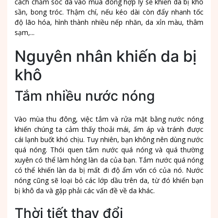
cách chăm sóc da vào mùa đông hợp lý sẽ khiến da bị khô
sần, bong tróc. Thậm chí, nếu kéo dài còn đẩy nhanh tốc
độ lão hóa, hình thành nhiều nếp nhăn, da xỉn màu, thâm
sạm,...
Nguyên nhân khiến da bị
khô
Tắm nhiều nước nóng
Vào mùa thu đông, việc tắm và rửa mặt bằng nước nóng
khiến chúng ta cảm thấy thoải mái, ấm áp và tránh được
cái lạnh buốt khó chịu. Tuy nhiên, bạn không nên dùng nước
quá nóng. Thói quen tắm nước quá nóng và quá thường
xuyên có thể làm hỏng làn da của bạn. Tắm nước quá nóng
có thể khiến làn da bị mất đi độ ẩm vốn có của nó. Nước
nóng cũng sẽ loại bỏ các lớp dầu trên da, từ đó khiến bạn
bị khô da và gặp phải các vấn đề về da khác.
Thời tiết thay đổi