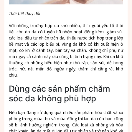
Thời tiết thay đổi
Với những trường hợp da khô nhiều, thì ngoài yếu tố thời
tiết còn do da có tuyến bã nhờn hoạt động kém, giảm sút
các loại dầu tự nhiên trên da, thiếu nước tích hợp trong lớp
bề mặt và các lớp biểu bì. Vùng da khô có khi xuất hiện ở
mặt, có khi ở cánh tay, bàn tay và chân. Không chỉ phụ nữ
mà ngay cả cánh mày râu cũng bị tình trạng này. Khi da khô
thường có những biểu hiện như: thô ráp, sần sùi, dễ bong
tróc, nứt nẻ, mẩn đỏ, ngứa ngáy, thậm chí căng rát khó
chịu.
Dùng các sản phẩm chăm
sóc da không phù hợp
Nếu bạn đang sử dụng quá nhiều sản phẩm hóa chất và xà
phòng trong mùa thu và mùa đông thì làn da của bạn cũng
sẽ bị ảnh hưởng nghiêm trọng. Các loại xà phòng và hóa
chất khiến làn da mất đi lớp dầu tự nhiên và trở nên khô và