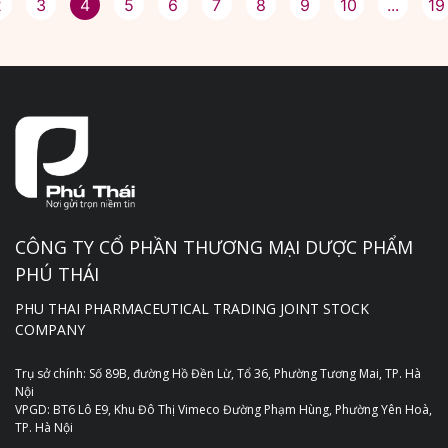
2
3
4
5
6
7
8
9
10
...
19
CÔNG TY CỔ PHẦN THƯƠNG MẠI DƯỢC PHẨM
PHÚ THÁI
PHU THAI PHARMACEUTICAL TRADING JOINT STOCK
COMPANY
Trụ sở chính: Số 89B, đường Hồ Đền Lừ, Tổ 36, Phường Tương Mai, TP. Hà
Nội
VPGD: BT6 Lô E9, Khu Đô Thị Vimeco Đường Phạm Hùng, Phường Yên Hoà,
TP. Hà Nội