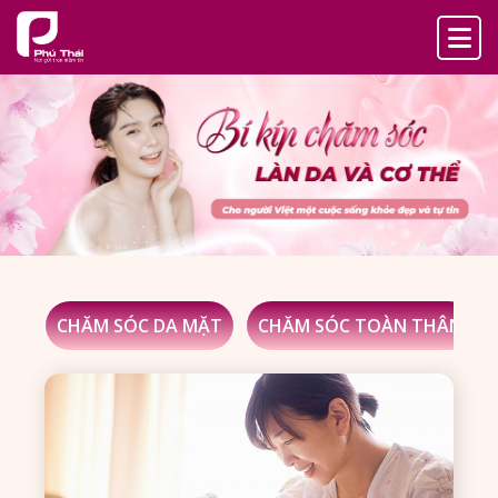
CHĂM SÓC DA MẶT
CHĂM SÓC TOÀN THÂN