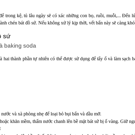
ể trong kệ, tủ lâu ngày sẽ có xác những con bọ, ruồi, muỗi,... Đến l
hành chén bát đồ sứ. Nếu không xử lý kịp thời, vết bẩn này sẽ càng kh
ồ sứ
à baking soda
à hai thành phần tự nhiên có thể được sử dụng để tẩy ố và làm sạch bá
 nước và xà phòng nhẹ để loại bỏ bụi bẩn và dầu mỡ.
hoặc khăn mềm, thấm nước chanh lên bề mặt bát sứ bị ố vàng. Giữ ng
t