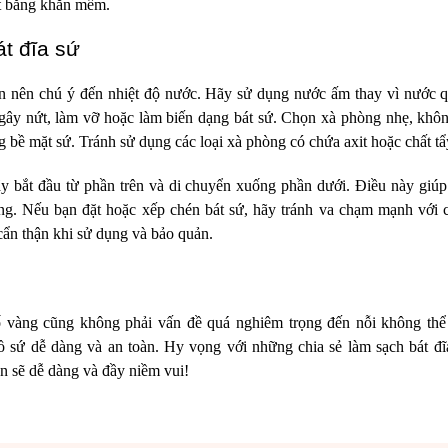
ật bằng khăn mềm.
át đĩa sứ
ạn nên chú ý đến nhiệt độ nước. Hãy sử dụng nước ấm thay vì nước q
ây nứt, làm vỡ hoặc làm biến dạng bát sứ. Chọn xà phòng nhẹ, khôn
 bề mặt sứ. Tránh sử dụng các loại xà phòng có chứa axit hoặc chất t
ãy bắt đầu từ phần trên và di chuyển xuống phần dưới. Điều này giúp 
ng. Nếu bạn đặt hoặc xếp chén bát sứ, hãy tránh va chạm mạnh với 
 cẩn thận khi sử dụng và bảo quản.
ố vàng cũng không phải vấn đề quá nghiêm trọng đến nỗi không thể g
 sứ dễ dàng và an toàn. Hy vọng với những chia sẻ làm sạch bát đĩa
ạn sẽ dễ dàng và đầy niềm vui!