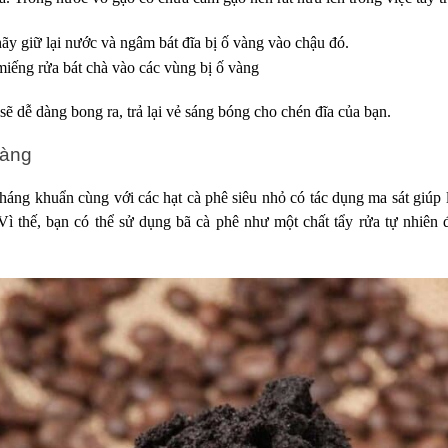
hãy giữ lại nước và ngâm bát đĩa bị ố vàng vào chậu đó.
iếng rửa bát chà vào các vùng bị ố vàng
sẽ dễ dàng bong ra, trả lại vẻ sáng bóng cho chén đĩa của bạn.
vàng
háng khuẩn cùng với các hạt cà phê siêu nhỏ có tác dụng ma sát giúp l
Vì thế, bạn có thể sử dụng bã cà phê như một chất tẩy rửa tự nhiên 