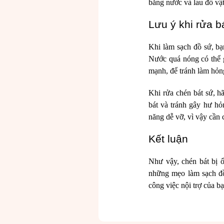
bằng nước và lau đồ v
Lưu ý khi rửa b
Khi làm sạch đồ sứ, b
Nước quá nóng có thể g
mạnh, để tránh làm hỏng
Khi rửa chén bát sứ, h
bát và tránh gây hư hỏ
năng dễ vỡ, vì vậy cần
Kết luận
Như vậy, chén bát bị 
những mẹo làm sạch đồ
công việc nội trợ của b