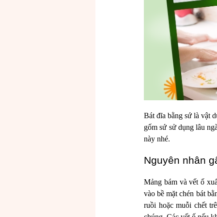
Bát đĩa bằng sứ là vật 
gốm sứ sử dụng lâu ngà
này nhé.
Nguyên nhân gâ
Mảng bám và vết ố xuất
vào bề mặt chén bát bằ
ruồi hoặc muỗi chết t
chúng. Các vết ố nếu k