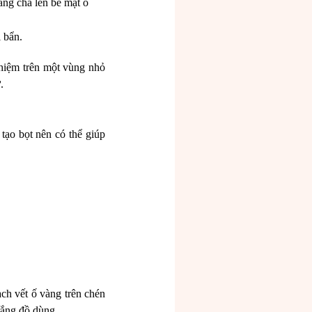
ng chà lên bề mặt ố
i bẩn.
ghiệm trên một vùng nhỏ
ứ.
tạo bọt nên có thể giúp
ch vết ố vàng trên chén
trắng đồ dùng.