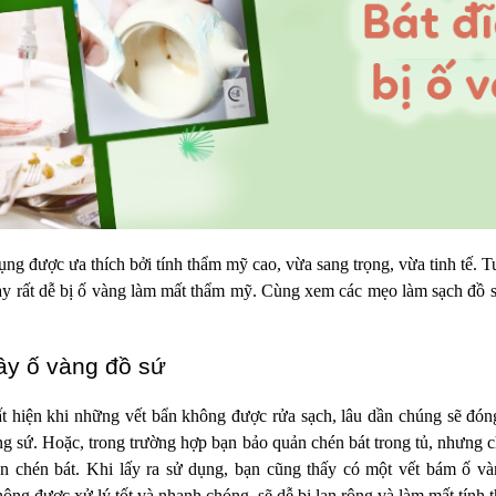
dụng được ưa thích bởi tính thẩm mỹ cao, vừa sang trọng, vừa tinh tế. T
y rất dễ bị ố vàng làm mất thẩm mỹ. Cùng xem các mẹo làm sạch đồ sứ
y ố vàng đồ sứ
 hiện khi những vết bẩn không được rửa sạch, lâu dần chúng sẽ đón
ng sứ. Hoặc, trong trường hợp bạn bảo quản chén bát trong tủ, nhưng c
rên chén bát. Khi lấy ra sử dụng, bạn cũng thấy có một vết bám ố v
hông được xử lý tốt và nhanh chóng, sẽ dễ bị lan rộng và làm mất tính