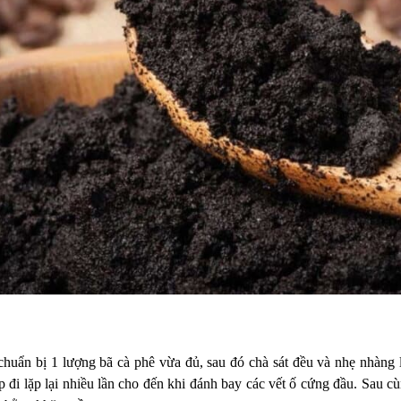
chuẩn bị 1 lượng bã cà phê vừa đủ, sau đó chà sát đều và nhẹ nhàng 
 đi lặp lại nhiều lần cho đến khi đánh bay các vết ố cứng đầu. Sau cùn