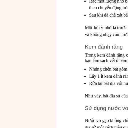
Rắc một lượng nhỏ ba
theo chuyển động trò
Sau khi đã chà xát b
Một lưu ý nhỏ là trước
và không nhạy cảm trướ
Kem đánh răng
Trong kem đánh răng có
bạn làm sạch vết ố bám
Nhúng chén bát gốm 
Lấy 1 ít kem đánh răn
Rửa lại bát đĩa với n
Như vậy, bát đĩa sứ của
Sử dụng nước vo
Nước vo gạo không chỉ 
đĩa sứ một cách hiệu qu