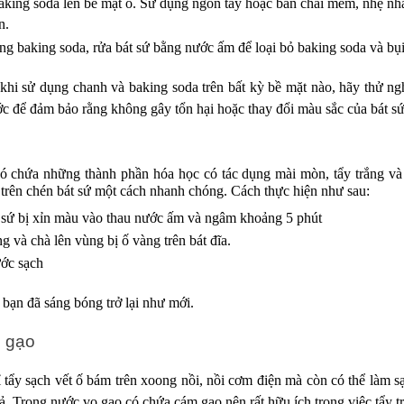
king soda lên bề mặt ố. Sử dụng ngón tay hoặc bàn chải mềm, nhẹ nhà
n.
ằng baking soda, rửa bát sứ bằng nước ấm để loại bỏ baking soda và bụ
 khi sử dụng chanh và baking soda trên bất kỳ bề mặt nào, hãy thử n
c để đảm bảo rằng không gây tổn hại hoặc thay đổi màu sắc của bát s
 chứa những thành phần hóa học có tác dụng mài mòn, tẩy trắng và 
 trên chén bát sứ một cách nhanh chóng. Cách thực hiện như sau:
sứ bị xỉn màu vào thau nước ấm và ngâm khoảng 5 phút
g và chà lên vùng bị ố vàng trên bát đĩa.
ước sạch
 bạn đã sáng bóng trở lại như mới.
 gạo
tẩy sạch vết ố bám trên xoong nồi, nồi cơm điện mà còn có thể làm sạ
ả. Trong nước vo gạo có chứa cám gạo nên rất hữu ích trong việc tẩy 