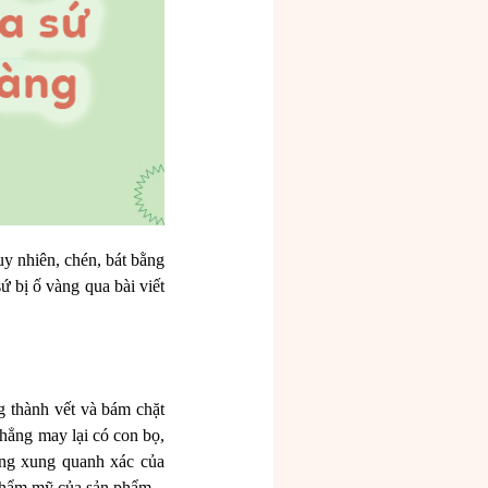
uy nhiên, chén, bát bằng
 bị ố vàng qua bài viết
g thành vết và bám chặt
hẳng may lại có con bọ,
àng xung quanh xác của
 thẩm mỹ của sản phẩm.