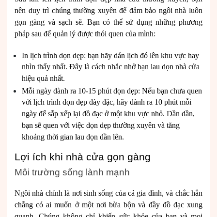
nên duy trì chúng thường xuyên để đảm bảo ngôi nhà luôn
gọn gàng và sạch sẽ. Bạn có thể sử dụng những phương
pháp sau để quản lý được thói quen của mình:
In lịch trình dọn dẹp: bạn hãy dán lịch đó lên khu vực hay
nhìn thấy nhất. Đây là cách nhắc nhở bạn lau dọn nhà cửa
hiệu quả nhất.
Mỗi ngày dành ra 10-15 phút dọn dẹp: Nếu bạn chưa quen
với lịch trình dọn dẹp dày đặc, hãy dành ra 10 phút mỗi
ngày để sắp xếp lại đồ đạc ở một khu vực nhỏ. Dần dần,
bạn sẽ quen với việc dọn dẹp thường xuyên và tăng
khoảng thời gian lau dọn dần lên.
Lợi ích khi nhà cửa gọn gàng
Môi trường sống lành mạnh
Ngôi nhà chính là nơi sinh sống của cả gia đình, và chắc hẳn
chẳng có ai muốn ở một nơi bừa bộn và đầy đồ đạc xung
quanh. Chúng không chỉ khiến sức khỏe của bạn và mọi