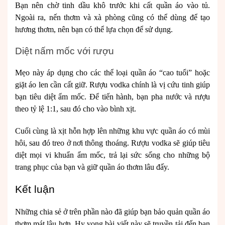
Bạn nên chờ tinh dầu khô trước khi cất quần áo vào tủ.
Ngoài ra, nến thơm và xà phòng cũng có thể dùng để tạo
hương thơm, nên bạn có thể lựa chọn để sử dụng.
Diệt nấm mốc với rượu
Mẹo này áp dụng cho các thể loại quần áo “cao tuổi” hoặc
giặt áo len cần cất giữ. Rượu vodka chính là vị cứu tinh giúp
bạn tiêu diệt ẩm mốc. Để tiến hành, bạn pha nước và rượu
theo tỷ lệ 1:1, sau đó cho vào bình xịt.
Cuối cùng là xịt hỗn hợp lên những khu vực quần áo có mùi
hôi, sau đó treo ở nơi thông thoáng. Rượu vodka sẽ giúp tiêu
diệt mọi vi khuẩn ẩm mốc, trả lại sức sống cho những bộ
trang phục của bạn và giữ quần áo thơm lâu đấy.
Kết luận
Những chia sẻ ở trên phần nào đã giúp bạn bảo quản quần áo
thơm mát lâu hơn. Hy vọng bài viết này sẽ truyền tải đến bạn