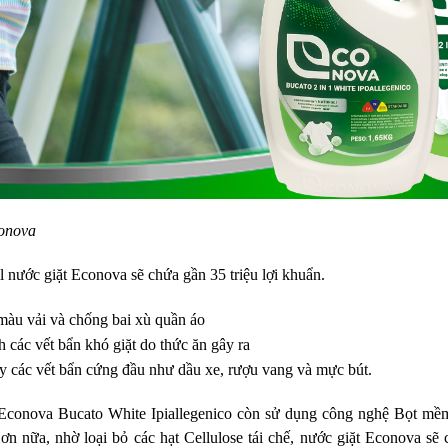
conova
l nước giặt Econova sẽ chứa gần 35 triệu lợi khuẩn.
màu vải và chống bai xù quần áo
 các vết bẩn khó giặt do thức ăn gây ra
 các vết bẩn cứng đầu như dầu xe, rượu vang và mực bút.
ả Econova Bucato White Ipiallegenico còn sử dụng công nghệ Bọt mềm
ơn nữa, nhờ loại bỏ các hạt Cellulose tái chế, nước giặt Econova sẽ