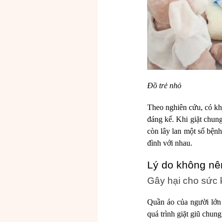
Đồ trẻ nhỏ
Theo nghiên cứu, có kho
đáng kể. Khi giặt chun
còn lây lan một số bệnh
đình với nhau.
Lý do không nên
Gây hại cho sức
Quần áo của người lớn 
quá trình giặt giũ chun