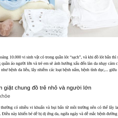
ảng 10.000 vi sinh vật có trong quần lót “sạch”, và khi đồ lót bẩn thì 
g quần áo người lớn và trẻ em sẽ ảnh hưởng xấu đến làn da nhạy cảm c
 như bệnh da liễu, lây nhiễm các loạt bệnh nấm, bệnh tình dục,... giữa 
 giặt chung đồ trẻ nhỏ và người lớn
 khỏe
thường có nhiều vi khuẩn và bụi bẩn từ môi trường nên có thể lây l
g. Điều này khiến bé dễ bị dị ứng da, ngứa ngáy và dễ mắc bệnh đường