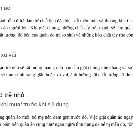
n áo
sinh đều được làm từ chất liệu đặc biệt, rất mềm mịn và thoáng khí. C
ần áo người lớn. Khi giặt chung, những chất tẩy rửa mạnh sẽ làm quần
 lượng, độ bền của quần áo trẻ sơ sinh và những hóa chất tẩy rửa còn 
 xù vải
 áo trẻ nhỏ sẽ rất mỏng manh, nên bạn cần giặt chúng nhẹ nhàng và sử
sẽ tránh tình trạng giãn hoặc xù vải, ảnh hưởng tới chất lượng sử dụ
ồ trẻ nhỏ
 khi mua/ trước khi sử dụng
ng quần áo mới, bố mẹ nên đem giặt trước đó. Việc giặt quần áo ngay
ẩn bám trên quần áo cũng như ngăn ngừa tình trạng da bé bị mẩn đỏ, rô