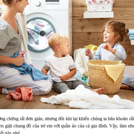
ởng chừng rất đơn giản, nhưng đôi khi lại khiến chúng ta băn khoăn rấ
uen giặt chung đồ của trẻ em với quần áo của cả gia đình. Vậy, làm nh
iết này nhé.