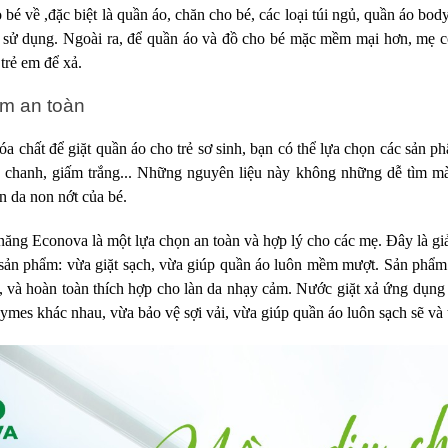
bé về ,đặc biệt là quần áo, chăn cho bé, các loại túi ngủ, quần áo body
é sử dụng. Ngoài ra, để quần áo và đồ cho bé mặc mềm mại hơn, mẹ c
trẻ em để xả.
m an toàn
óa chất để giặt quần áo cho trẻ sơ sinh, bạn có thể lựa chọn các sản ph
, chanh, giấm trắng... Những nguyên liệu này không những dễ tìm mà
àn da non nớt của bé.
ăng Econova là một lựa chọn an toàn và hợp lý cho các mẹ. Đây là giả
 sản phẩm: vừa giặt sạch, vừa giúp quần áo luôn mềm mượt. Sản phẩm
, và hoàn toàn thích hợp cho làn da nhạy cảm. Nước giặt xả ứng dụ
nzymes khác nhau, vừa bảo vệ sợi vải, vừa giúp quần áo luôn sạch sẽ và