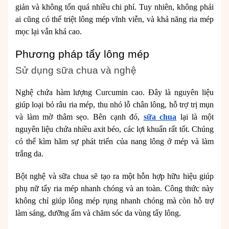
giản và không tốn quá nhiều chi phí. Tuy nhiên, không phải
ai cũng có thể triệt lông mép vĩnh viễn, và khả năng ria mép
mọc lại vẫn khá cao.
Phương pháp tẩy lông mép
Sử dụng sữa chua và nghệ
Nghệ chứa hàm lượng Curcumin cao. Đây là nguyên liệu
giúp loại bỏ râu ria mép, thu nhỏ lỗ chân lông, hỗ trợ trị mụn
và làm mờ thâm sẹo. Bên cạnh đó,
sữa chua
lại là một
nguyên liệu chứa nhiều axit béo, các lợi khuẩn rất tốt. Chúng
có thể kìm hãm sự phát triển của nang lông ở mép và làm
trắng da.
Bột nghệ và sữa chua sẽ tạo ra một hỗn hợp hữu hiệu giúp
phụ nữ tẩy ria mép nhanh chóng và an toàn. Công thức này
không chỉ giúp lông mép rụng nhanh chóng mà còn hỗ trợ
làm sáng, dưỡng ẩm và chăm sóc da vùng tẩy lông.