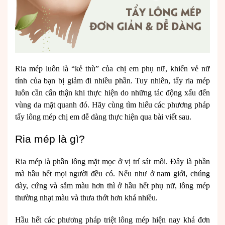
Ria mép luôn là “kẻ thù” của chị em phụ nữ, khiến vẻ nữ
tính của bạn bị giảm đi nhiều phần. Tuy nhiên, tẩy ria mép
luôn cần cẩn thận khi thực hiện do những tác động xấu đến
vùng da mặt quanh đó. Hãy cùng tìm hiểu các phương pháp
tẩy lông mép chị em dễ dàng thực hiện qua bài viết sau.
Ria mép là gì?
Ria mép là phần lông mặt mọc ở vị trí sát môi. Đây là phần
mà hầu hết mọi người đều có. Nếu như ở nam giới, chúng
dày, cứng và sẫm màu hơn thì ở hầu hết phụ nữ, lông mép
thường nhạt màu và thưa thớt hơn khá nhiều.
Hầu hết các phương pháp triệt lông mép hiện nay khá đơn