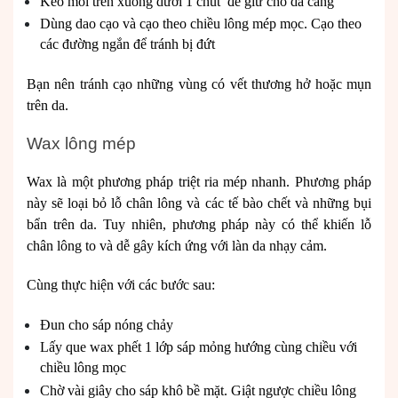
Kéo môi trên xuống dưới 1 chút để giữ cho da căng
Dùng dao cạo và cạo theo chiều lông mép mọc. Cạo theo
các đường ngắn để tránh bị đứt
Bạn nên tránh cạo những vùng có vết thương hở hoặc mụn
trên da.
Wax lông mép
Wax là một phương pháp triệt ria mép nhanh. Phương pháp
này sẽ loại bỏ lỗ chân lông và các tế bào chết và những bụi
bẩn trên da. Tuy nhiên, phương pháp này có thể khiến lỗ
chân lông to và dễ gây kích ứng với làn da nhạy cảm.
Cùng thực hiện với các bước sau:
Đun cho sáp nóng chảy
Lấy que wax phết 1 lớp sáp mỏng hướng cùng chiều với
chiều lông mọc
Chờ vài giây cho sáp khô bề mặt. Giật ngược chiều lông