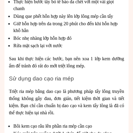
Thực hiện bước tẩy bỏ tế bào da chết với một vài giọt
chanh
Dùng que phết hỗn hợp này lên lớp lông mép cần tẩy
Giữ hỗn hợp trên da trong 20 phút cho đến khi hỗn hợp
khô hẳn
Bóc nhẹ nhàng lớp hỗn hợp đó
Rửa mặt sạch lại với nước
Sau khi thực hiện các bước, bạn nên xoa 1 lớp kem dưỡng
ẩm để tránh đỏ rát do mới triệt lông mép.
Sử dụng dao cạo ria mép
Triệt ria mép bằng dao cạo là phương pháp tẩy lông truyền
thống không gây đau, đơn giản, tiết kiệm thời gian và tiết
kiệm. Bạn chỉ cần chuẩn bị dao cạo và kem tẩy lông là đã có
thể thực hiện tại nhà rồi.
Bôi kem cạo râu lên phần ria mép cần cạo