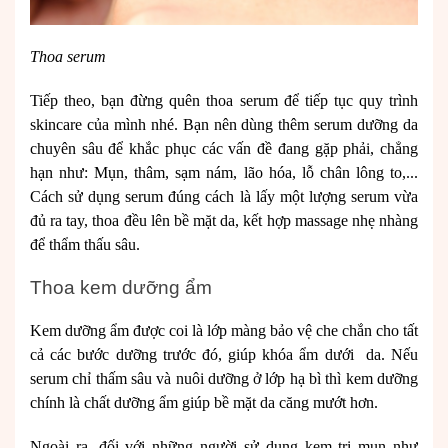
Thoa serum
Tiếp theo, bạn đừng quên thoa serum để tiếp tục quy trình
skincare của mình nhé. Bạn nên dùng thêm serum dưỡng da
chuyên sâu để khắc phục các vấn đề đang gặp phải, chẳng
hạn như: Mụn, thâm, sạm nám, lão hóa, lỗ chân lông to,...
Cách sử dụng serum đúng cách là lấy một lượng serum vừa
đủ ra tay, thoa đều lên bề mặt da, kết hợp massage nhẹ nhàng
để thẩm thấu sâu.
Thoa kem dưỡng ẩm
Kem dưỡng ẩm được coi là lớp màng bảo vệ che chắn cho tất
cả các bước dưỡng trước đó, giúp khóa ẩm dưới da. Nếu
serum chỉ thấm sâu và nuôi dưỡng ở lớp hạ bì thì kem dưỡng
chính là chất dưỡng ẩm giúp bề mặt da căng mướt hơn.
Ngoài ra, đối với những người sử dụng kem trị mụn như