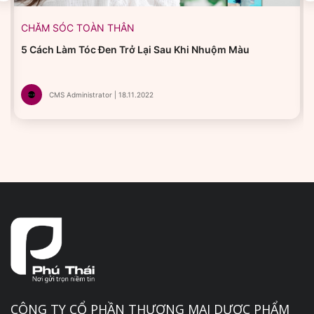
CHĂM SÓC TOÀN THÂN
5 Cách Làm Tóc Đen Trở Lại Sau Khi Nhuộm Màu
CMS Administrator | 18.11.2022
CÔNG TY CỔ PHẦN THƯƠNG MẠI DƯỢC PHẨM