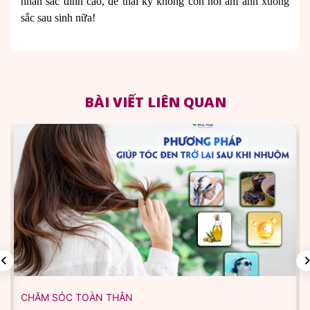
nhan sắc đỉnh cao, để thai kỳ không còn nỗi ám ảnh xuống
sắc sau sinh nữa!
BÀI VIẾT LIÊN QUAN
CHĂM SÓC TOÀN THÂN