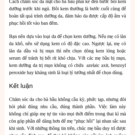
Cách chăm sóc da mặt cho bà bầu phải kể đến bước bôi kem
dưỡng trước khi ngủ. Bôi kem thường là bước cuối cùng để
hoàn tất quá trình dưỡng da, đảm bảo da được cấp độ ẩm và
phục hồi tốt vào ban đêm.
Bạn nên dựa vào loại da để chọn kem dưỡng. Nếu mẹ có làn
da khô, nên sử dụng kem có độ đặc cao. Ngược lại, mẹ có
làn da dầu và bị mụn thì nên chọn dòng kem lỏng hoặc
serum để tránh bị bết rít khó chịu. Với các mẹ bầu bị mụn,
kem dưỡng da trị mụn không có chứa azelaic axit, benzoyl
peroxide hay kháng sinh là loại lý tưởng nhất để chọn dùng.
Kết luận
Chăm sóc da cho bà bầu không cầu kỳ, phức tạp, nhưng đòi
hỏi phải đúng nhu cầu, đúng thành phần. Việc làm này
không chỉ giúp mẹ tự tin vào mọi thời điểm trong thai kì mà
còn góp phần dễ dàng hơn để mẹ “phục hồi” lại nhan sắc sau
khi sinh. Với những thông tin trên, chúc mẹ bầu duy trì được