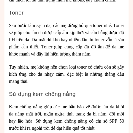
Toner
Sau bước làm sạch da, các mẹ đừng bỏ qua toner nhé. Toner
sẽ giúp cho làn da được cấp ẩm kịp thời và cân bằng được độ
PH trên da. Da mặt dù khô hay nhiều dầu thì toner vẫn là sản
phẩm cần thiết. Toner giúp cung cấp đủ độ ẩm để da mẹ
khỏe mạnh và đẩy lùi hiện tượng thâm nám.
Tuy nhiên, mẹ không nên chọn loại toner có chứa cồn sẽ gây
kích ứng cho da nhạy cảm, đặc biệt là những tháng đầu
mang thai.
Sử dụng kem chống nắng
Kem chống nắng giúp các mẹ bầu bảo vệ được làn da khỏi
tia nắng mặt trời, ngăn ngừa tình trạng da bị nám, đồi mồi
hay lão hóa. Sử dụng kem chống nắng có chỉ số SPF 50
trước khi ra ngoài trời để đạt hiệu quả tốt nhất.