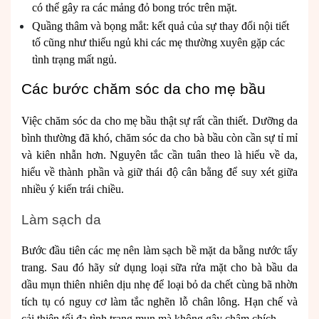
có thể gây ra các mảng đỏ bong tróc trên mặt.
Quầng thâm và bọng mắt: kết quả của sự thay đổi nội tiết
tố cũng như thiếu ngủ khi các mẹ thường xuyên gặp các
tình trạng mất ngủ.
Các bước chăm sóc da cho mẹ bầu
Việc chăm sóc da cho mẹ bầu thật sự rất cần thiết. Dưỡng da
bình thường đã khó, chăm sóc da cho bà bầu còn cần sự tỉ mỉ
và kiên nhẫn hơn. Nguyên tắc cần tuân theo là hiểu về da,
hiểu về thành phần và giữ thái độ cân bằng để suy xét giữa
nhiều ý kiến trái chiều.
Làm sạch da
Bước đầu tiên các mẹ nên làm sạch bề mặt da bằng nước tẩy
trang. Sau đó hãy sử dụng loại sữa rửa mặt cho bà bầu da
dầu mụn thiên nhiên dịu nhẹ để loại bỏ da chết cùng bã nhờn
tích tụ có nguy cơ làm tắc nghẽn lỗ chân lông. Hạn chế và
cải thiện tối đa tình trạng mụn mà không gây châm chích.