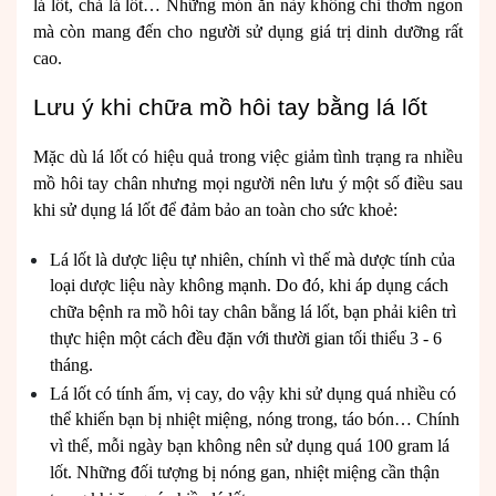
lá lốt, chả lá lốt… Những món ăn này không chỉ thơm ngon
mà còn mang đến cho người sử dụng giá trị dinh dưỡng rất
cao.
Lưu ý khi chữa mồ hôi tay bằng lá lốt
Mặc dù lá lốt có hiệu quả trong việc giảm tình trạng ra nhiều
mồ hôi tay chân nhưng mọi người nên lưu ý một số điều sau
khi sử dụng lá lốt để đảm bảo an toàn cho sức khoẻ:
Lá lốt là dược liệu tự nhiên, chính vì thế mà dược tính của
loại dược liệu này không mạnh. Do đó, khi áp dụng cách
chữa bệnh ra mồ hôi tay chân bằng lá lốt, bạn phải kiên trì
thực hiện một cách đều đặn với thười gian tối thiểu 3 - 6
tháng.
Lá lốt có tính ấm, vị cay, do vậy khi sử dụng quá nhiều có
thể khiến bạn bị nhiệt miệng, nóng trong, táo bón… Chính
vì thế, mỗi ngày bạn không nên sử dụng quá 100 gram lá
lốt. Những đối tượng bị nóng gan, nhiệt miệng cần thận