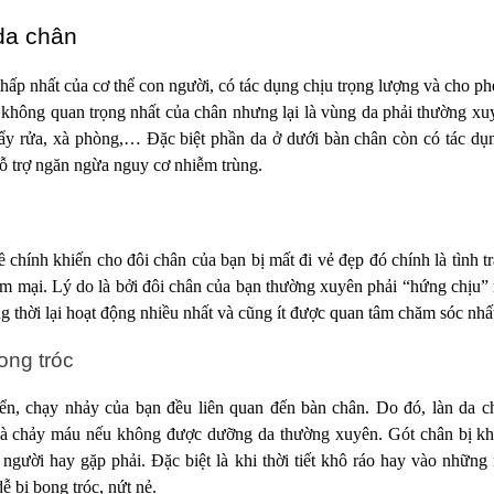
da chân
thấp nhất của cơ thể con người, có tác dụng chịu trọng lượng và cho p
 không quan trọng nhất của chân nhưng lại là vùng da phải thường xuy
tẩy rửa, xà phòng,… Đặc biệt phần da ở dưới bàn chân còn có tác dụ
hỗ trợ ngăn ngừa nguy cơ nhiễm trùng.
chính khiến cho đôi chân của bạn bị mất đi vẻ đẹp đó chính là tình t
m mại. Lý do là bởi đôi chân của bạn thường xuyên phải “hứng chịu”
g thời lại hoạt động nhiều nhất và cũng ít được quan tâm chăm sóc nhấ
ong tróc
n, chạy nhảy của bạn đều liên quan đến bàn chân. Do đó, làn da ch
 là chảy máu nếu không được dưỡng da thường xuyên. Gót chân bị kh
người hay gặp phải. Đặc biệt là khi thời tiết khô ráo hay vào những
ễ bị bong tróc, nứt nẻ.