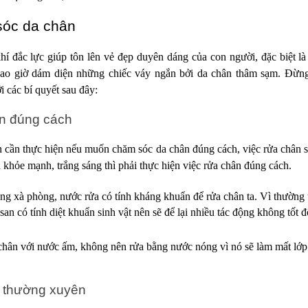
sóc da chân
í đắc lực giúp tôn lên vẻ đẹp duyên dáng của con người, đặc biệt là
ao giờ dám diện những chiếc váy ngắn bởi da chân thâm sạm. Đừng
i các bí quyết sau đây:
n đúng cách
n cần thực hiện nếu muốn chăm sóc da chân đúng cách, việc rửa chân s
khỏe mạnh, trắng sáng thì phải thực hiện việc rửa chân đúng cách.
g xà phòng, nước rửa có tính kháng khuẩn để rửa chân ta. Vì thường 
osan có tính diệt khuẩn sinh vật nên sẽ để lại nhiều tác động không tốt 
chân với nước ấm, không nên rửa bằng nước nóng vì nó sẽ làm mất lớp
n thường xuyên