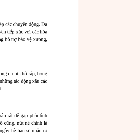
hép các chuyển động. Da
ên tiếp xúc với các hóa
ng hỗ trợ bảo vệ xương,
rạng da bị khô ráp, bong
 những tác động xấu các
t.
ân rất dễ gặp phải tình
ô cứng, nứt nẻ chính là
 ngày hè bạn sẽ nhận rõ