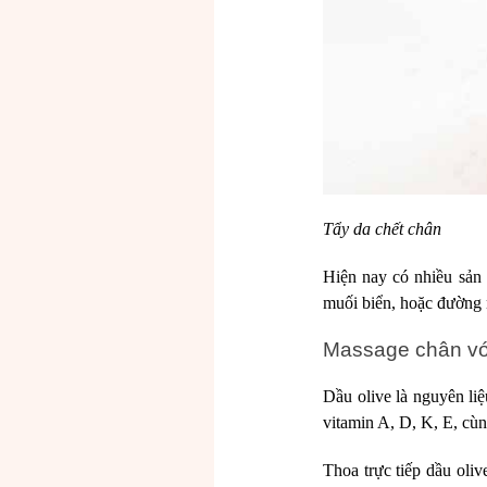
Tẩy da chết chân
Hiện nay có nhiều sản 
muối biển, hoặc đường n
Massage chân với
Dầu olive là nguyên li
vitamin A, D, K, E, cù
Thoa trực tiếp dầu oli