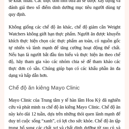
sẽ khác nhau. Các thực đơn mỗi bữa ăn sẽ được xây dựng và
đánh giá theo số điểm dinh dưỡng mục tiêu người dùng tự
quy định.
Không giống các chế độ ăn khác, chế độ giảm cân Weight
Watchers không giới hạn thực phẩm. Người ăn được khuyến
khích thực hiện chọn các thực phẩm an toàn, có nguồn gốc
tự nhiên và lành mạnh để tăng cường hoạt động thể chất.
Nếu bạn là người bắt đầu tìm hiểu và thực hiện ăn theo chế
độ, hãy tham gia vào các nhóm chia sẻ để tham khảo các
thực đơn có sẵn. Chúng giúp bạn có các khẩu phần ăn đa
dạng và hấp dẫn hơn.
Chế độ ăn kiêng Mayo Clinic
Mayo Clinic của Trung tâm y tế hàn lâm Hoa Kỳ đã nghiên
cứu và phát minh ra chế độ ăn kiêng Mayo Clinic. Chế độ ăn
này kéo dài 12 tuần, dựa trên những thói quen lành mạnh để
duy trì cuộc sống “xanh”, có lợi cho sức khỏe. Chế độ ăn tập
trung bổ sung các chất xơ và chất dinh dưỡng từ rau củ và