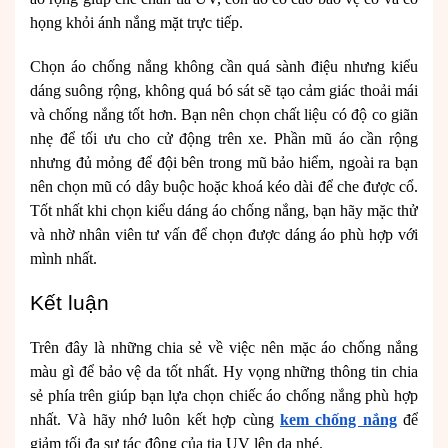
họng khỏi ánh nắng mặt trực tiếp.
Chọn áo chống nắng không cần quá sành điệu nhưng kiểu
dáng suông rộng, không quá bó sát sẽ tạo cảm giác thoải mái
và chống nắng tốt hơn. Bạn nên chọn chất liệu có độ co giãn
nhẹ để tối ưu cho cử động trên xe. Phần mũ áo cần rộng
nhưng đủ mỏng để đội bên trong mũ bảo hiểm, ngoài ra bạn
nên chọn mũ có dây buộc hoặc khoá kéo dài để che được cổ.
Tốt nhất khi chọn kiểu dáng áo chống nắng, bạn hãy mặc thử
và nhờ nhân viên tư vấn để chọn được dáng áo phù hợp với
mình nhất.
Kết luận
Trên đây là những chia sẻ về việc nên mặc áo chống nắng
màu gì để bảo vệ da tốt nhất. Hy vọng những thông tin chia
sẻ phía trên giúp bạn lựa chọn chiếc áo chống nắng phù hợp
nhất. Và hãy nhớ luôn kết hợp cùng
kem chống nắng
để
giảm tối đa sự tác động của tia UV lên da nhé.