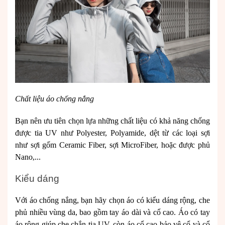
Chất liệu áo chống nắng
Bạn nên ưu tiên chọn lựa những chất liệu có khả năng chống
được tia UV như Polyester, Polyamide, dệt từ các loại sợi
như sợi gốm Ceramic Fiber, sợi MicroFiber, hoặc được phủ
Nano,...
Kiểu dáng
Với áo chống nắng, bạn hãy chọn áo có kiểu dáng rộng, che
phủ nhiều vùng da, bao gồm tay áo dài và cổ cao. Áo có tay
áo rộng giúp che chắn tia UV, còn áo cổ cao bảo vệ cổ và cổ