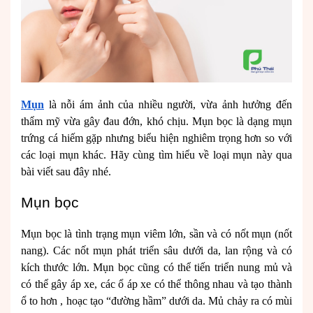
Mụn
là nỗi ám ảnh của nhiều người, vừa ảnh hưởng đến
thẩm mỹ vừa gây đau đớn, khó chịu. Mụn bọc là dạng mụn
trứng cá hiếm gặp nhưng biểu hiện nghiêm trọng hơn so với
các loại mụn khác. Hãy cùng tìm hiểu về loại mụn này qua
bài viết sau đây nhé.
Mụn bọc
Mụn bọc là tình trạng mụn viêm lớn, sần và có nốt mụn (nốt
nang). Các nốt mụn phát triển sâu dưới da, lan rộng và có
kích thước lớn. Mụn bọc cũng có thể tiến triển nung mủ và
có thể gây áp xe, các ổ áp xe có thể thông nhau và tạo thành
ổ to hơn , hoạc tạo “đường hầm” dưới da. Mủ chảy ra có mùi