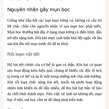
Nguyên nhân gây mụn bọc
Giống như hầu hết các loại mụn trứng cá, không có câu trả
lời chắc chắn cho nguyên nhân vì sao mụn bọc phát triển.
Mụn bọc thường bắt đầu ở dạng mụn trứng cá điển hình, dần
trở nên nặng hơn. Đôi khi mụn xuất hiện khá đột ngột, rất lâu
sau khi lần nổi mụn trước đó đã trị khỏi.
Rối loạn nội tiết
Hệ bài tiết chính của cơ thể là gan và thận. Khi hai cơ quan
này hoạt động kém hiệu quả, chúng sẽ khiến các độc tố tích
tụ trong cơ thể và da là một trong những nơi chịu ảnh hưởng.
Khi rối loạn chức năng bài tiết, tuyến bã nhờn hoạt động
nhiều hơn khiến da đổ dầu nhiều, dễ thu hút bụi bẩn, tế bào
da chết hình thành mụn. Nếu việc vệ sinh da không tốt, mụn
bọc ở mũi, má hay cằm sẽ dễ dàng phát triển hơn.