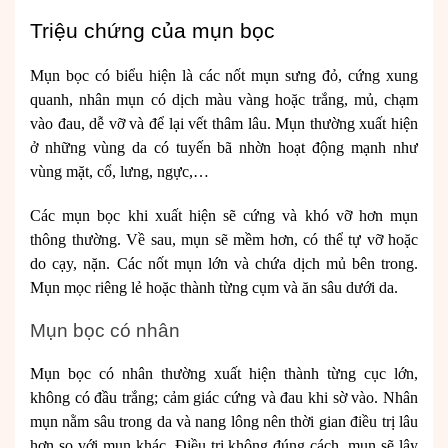
Triệu chứng của mụn bọc
Mụn bọc có biểu hiện là các nốt mụn sưng đỏ, cứng xung
quanh, nhân mụn có dịch màu vàng hoặc trắng, mủ, chạm
vào đau, dễ vỡ và để lại vết thâm lâu. Mụn thường xuất hiện
ở những vùng da có tuyến bã nhờn hoạt động mạnh như
vùng mặt, cổ, lưng, ngực,…
Các mụn bọc khi xuất hiện sẽ cứng và khó vỡ hơn mụn
thông thường. Về sau, mụn sẽ mềm hơn, có thể tự vỡ hoặc
do cạy, nặn. Các nốt mụn lớn và chứa dịch mủ bên trong.
Mụn mọc riêng lẻ hoặc thành từng cụm và ăn sâu dưới da.
Mụn bọc có nhân
Mụn bọc có nhân thường xuất hiện thành từng cục lớn,
không có đầu trắng; cảm giác cứng và đau khi sờ vào. Nhân
mụn nằm sâu trong da và nang lông nên thời gian điều trị lâu
hơn so với mụn khác. Điều trị không đúng cách, mụn sẽ lây