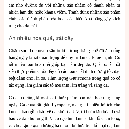
em nhớ dưỡng da với những sản phẩm có thành phần tự
nhiên làm dịu hoặc kháng viêm. Tránh dùng những sản phẩm
chứa các thành phần hóa học, có nhiều khả năng gây kích
ứng cho da mặt.
Ăn nhiều hoa quả, trái cây
Chăm sóc da chuyên sâu từ bên trong bằng chế độ ăn uống
hằng ngày là rất quan trọng để duy trì làn da khỏe mạnh. Có
rất nhiều loại hoa quả giúp bạn làm đẹp da. Quả bơ là một
siêu thực phẩm chứa đầy đủ các loại chất dinh dưỡng tốt, đặc
biệt dành cho làn da. Hàm lượng Glutathione trong quả bơ có
tác dụng làm giảm sắc tố melanin làm trắng và sáng da.
Cà chua cũng là một loại thực phẩm bạn nên bổ sung hàng
ngày. Cà chua rất giàu Lycopene, mang lại nhiều lợi ích cho
làn da, bao gồm bảo vệ da khỏi tia UV, trì hoãn lão hóa da và
bảo vệ da khỏi ung thư. Do đặc tính làm se khít lỗ chân lông,
cà chua giúp giảm lượng bã nhờn dư thừa trên bề mặt da, làm