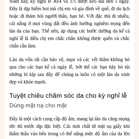
Năm nay, kỳ nghỉ lễ 30/4 và 1/5 được kéo dài đến 5 ngày.
Đây là dịp hiếm hoi mà chị em và gia đình về quê, đi du lịch
hoặc đi thăm hỏi người thân, bạn bè. Với đặc thù đi nhiều,
cái nắng ở mọi vùng đất đều ảnh hưởng nghiêm trọng đến
làn da của bạn. Thế nên, áp dụng các bước dưỡng da kể cả
nghỉ lễ là điều chị em chắc chắn không được quên và chắc
chắn cần làm.
Làn da vốn rất cần bảo vệ, mụn và các vết thâm không bỏ
qua cho các bạn kể cả ngày lễ, bởi thế các bạn hãy bỏ túi
những bí kíp sau đây để chúng ta luôn có một làn da xinh
đẹp và khỏe mạnh.
Tuyệt chiêu chăm sóc da cho kỳ nghỉ lễ
Dùng mặt nạ cho mặt
Đây là một cách cung cấp độ ẩm, mang lại làn da căng mọng
tức thì trước dịp đặc biệt. Các tinh chất từ mặt nạ giấy khi
thẩm thấu vào bên trong có thể nâng mức độ ẩm của da lên