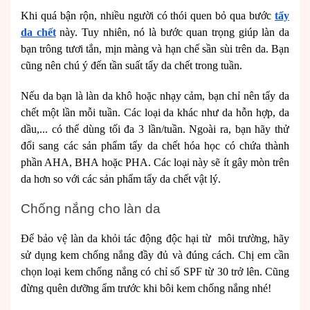
Khi quá bận rộn, nhiều người có thói quen bỏ qua bước
tẩy
da chết
này. Tuy nhiên, nó là bước quan trọng giúp làn da
bạn trông tươi tắn, mịn màng và hạn chế sần sùi trên da. Bạn
cũng nên chú ý đến tần suất tẩy da chết trong tuần.
Nếu da bạn là làn da khô hoặc nhạy cảm, bạn chỉ nên tẩy da
chết một lần mỗi tuần. Các loại da khác như da hỗn hợp, da
dầu,... có thể dùng tối đa 3 lần/tuần. Ngoài ra, bạn hãy thử
đổi sang các sản phẩm tẩy da chết hóa học có chứa thành
phần AHA, BHA hoặc PHA. Các loại này sẽ ít gây mòn trên
da hơn so với các sản phẩm tẩy da chết vật lý.
Chống nắng cho làn da
Để bảo vệ làn da khỏi tác động độc hại từ môi trường, hãy
sử dụng kem chống nắng đầy đủ và đúng cách. Chị em cần
chọn loại kem chống nắng có chỉ số SPF từ 30 trở lên. Cũng
đừng quên dưỡng ẩm trước khi bôi kem chống nắng nhé!