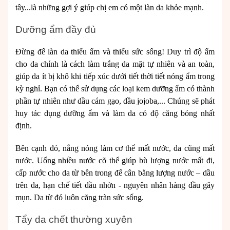
tây...là những gợi ý giúp chị em có một làn da khỏe mạnh.
Dưỡng ẩm đầy đủ
Đừng để làn da thiếu ẩm và thiếu sức sống! Duy trì độ ẩm
cho da chính là cách làm trắng da mặt tự nhiên và an toàn,
giúp da ít bị khô khi tiếp xúc dưới tiết thời tiết nóng ẩm trong
kỳ nghỉ. Bạn có thể sử dụng các loại kem dưỡng ẩm có thành
phần tự nhiên như dầu cám gạo, dầu jojoba,... Chúng sẽ phát
huy tác dụng dưỡng ẩm và làm da có độ căng bóng nhất
định.
Bên cạnh đó, nắng nóng làm cơ thể mất nước, da cũng mất
nước. Uống nhiều nước cõ thể giúp bù lượng nước mất đi,
cấp nước cho da từ bên trong để cân bằng lượng nước – dầu
trên da, hạn chế tiết dầu nhờn - nguyên nhân hàng đầu gây
mụn. Da từ đó luôn căng tràn sức sống.
Tẩy da chết thường xuyên