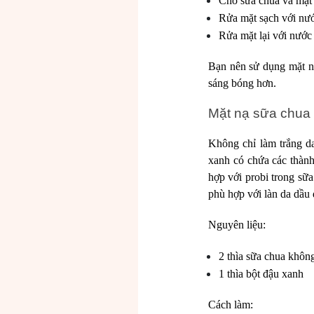
Cho sữa chua và mật 
Rửa mặt sạch với nướ
Rửa mặt lại với nước
Bạn nên sử dụng mặt nạ
sáng bóng hơn.
Mặt nạ sữa chua 
Không chỉ làm trắng d
xanh có chứa các thàn
hợp với probi trong sữ
phù hợp với làn da dầu
Nguyên liệu:
2 thìa sữa chua khô
1 thìa bột đậu xanh
Cách làm: