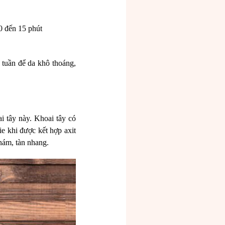
0 đến 15 phút
 tuần để da khô thoáng,
 tây này. Khoai tây có
e khi được kết hợp axit
nám, tàn nhang.