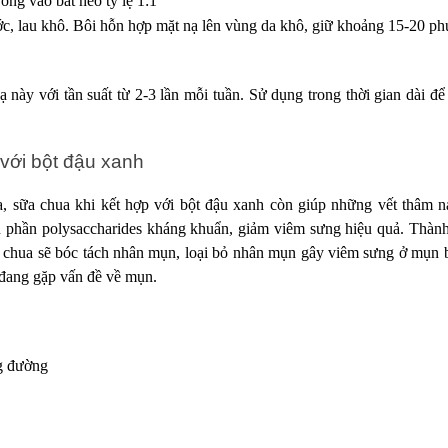
ong vào bát heo tỷ lệ 1:1
c, lau khô. Bôi hỗn hợp mặt nạ lên vùng da khô, giữ khoảng 15-20 ph
 này với tần suất từ 2-3 lần mỗi tuần. Sử dụng trong thời gian dài để
với bột đậu xanh
a, sữa chua khi kết hợp với bột đậu xanh còn giúp những vết thâm n
h phần polysaccharides kháng khuẩn, giảm viêm sưng hiệu quả. Thành
a chua sẽ bóc tách nhân mụn, loại bỏ nhân mụn gây viêm sưng ở mụn b
 đang gặp vấn đề về mụn.
ng đường