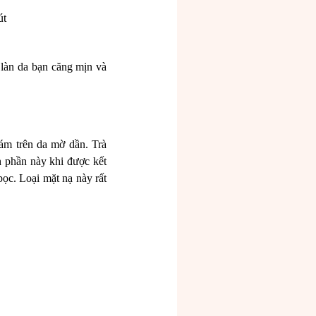
út
 làn da bạn căng mịn và
ám trên da mờ dần. Trà
 phần này khi được kết
ọc. Loại mặt nạ này rất