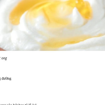
t ong
ng đường