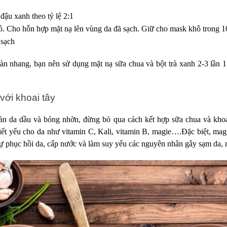
 đậu xanh theo tỷ lệ 2:1
ô. Cho hỗn hợp mặt nạ lên vùng da đã sạch. Giữ cho mask khô trong 1
 sạch
àn nhang, bạn nên sử dụng mặt nạ sữa chua và bột trà xanh 2-3 lần 1
với khoai tây
àn da dầu và bóng nhờn, đừng bỏ qua cách kết hợp sữa chua và khoai
iết yếu cho da như vitamin C, Kali, vitamin B, magie….Đặc biệt, magi
tự phục hồi da, cấp nước và làm suy yếu các nguyên nhân gây sạm da, 