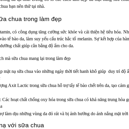
chua bạn nên thử tại nhà.
ữa chua trong làm đẹp
itamin,
có công dụng tăng cường sức khỏe và cải thiện hệ tiêu hóa. N
vào tế bào da, làm suy yếu cấu trúc hắc tố melanin. Sự kết hợp của h
c dưỡng chất giúp cân bằng độ ẩm cho da.
ích mà sữa chua mang lại trong làm đẹp
 mặt nạ sữa chua vào những ngày thời tiết hanh khô giúp duy trì độ ẩ
c
g Axit Lactic trong sữa chua hỗ trợ tẩy tế bào chết trên da, tạo cảm 
 Các hoạt chất chống oxy hóa trong sữa chua có khả năng trung hòa g
da
rợ làm dịu những vùng da đỏ rát và bị ảnh hưởng do ánh nắng mặt trờ
nạ với sữa chua