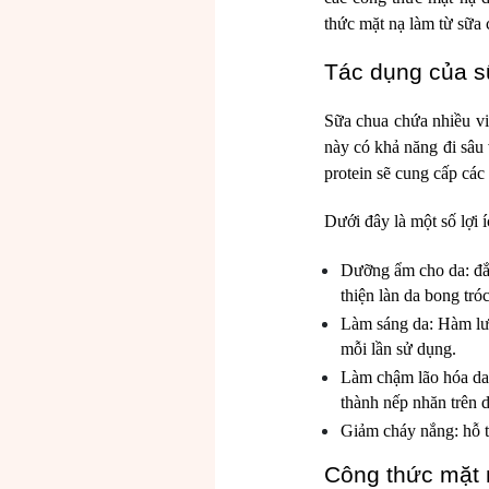
thức mặt nạ làm từ sữa 
Tác dụng của s
Sữa chua chứa nhiều v
này có khả năng đi sâu 
protein sẽ cung cấp cá
Dưới đây là một số lợi 
Dưỡng ẩm cho da: đắp
thiện làn da bong tró
Làm sáng da: Hàm lượn
mỗi lần sử dụng.
Làm chậm lão hóa da:
thành nếp nhăn trên 
Giảm cháy nắng: hỗ t
Công thức mặt 