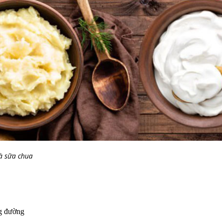
à sữa chua
ng đường