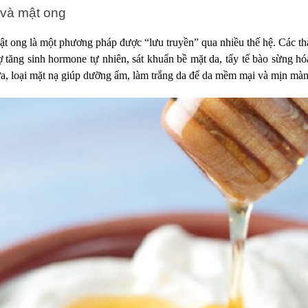
 và mật ong
ật ong là một phương pháp được “lưu truyền” qua nhiều thế hệ. Các thà
ợ tăng sinh hormone tự nhiên, sát khuẩn bề mặt da, tẩy tế bào sừng hó
, loại mặt nạ giúp dưỡng ẩm, làm trắng da để da mềm mại và mịn mà