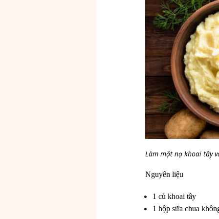
Làm mặt nạ khoai tây v
Nguyên liệu
1 củ khoai tây
1 hộp sữa chua khô