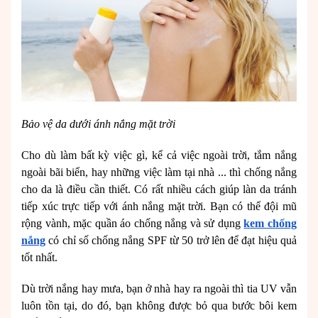
Bảo vệ da dưới ánh nắng mặt trời
Cho dù làm bất kỳ việc gì, kể cả việc ngoài trời, tắm nắng
ngoài bãi biển, hay những việc làm tại nhà ... thì chống nắng
cho da là điều cần thiết. Có rất nhiều cách giúp làn da tránh
tiếp xúc trực tiếp với ánh nắng mặt trời. Bạn có thể đội mũ
rộng vành, mặc quần áo chống nắng và sử dụng
kem chống
nắng
có chỉ số chống nắng SPF từ 50 trở lên để đạt hiệu quả
tốt nhất.
Dù trời nắng hay mưa, bạn ở nhà hay ra ngoài thì tia UV vẫn
luôn tồn tại, do đó, bạn không được bỏ qua bước bôi kem