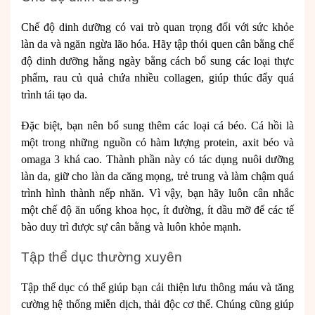
Chế độ dinh dưỡng có vai trò quan trọng đối với sức khỏe
làn da và ngăn ngừa lão hóa. Hãy tập thói quen cân bằng chế
độ dinh dưỡng hằng ngày bằng cách bổ sung các loại thực
phẩm, rau củ quả chứa nhiều collagen, giúp thúc đẩy quá
trình tái tạo da.
Đặc biệt, bạn nên bổ sung thêm các loại cá béo. Cá hồi là
một trong những nguồn có hàm lượng protein, axit béo và
omaga 3 khá cao. Thành phần này có tác dụng nuôi dưỡng
làn da, giữ cho làn da căng mọng, trẻ trung và làm chậm quá
trình hình thành nếp nhăn. Vì vậy, bạn hãy luôn cân nhắc
một chế độ ăn uống khoa học, ít đường, ít dầu mỡ để các tế
bào duy trì được sự cân bằng và luôn khỏe mạnh.
Tập thể dục thường xuyên
Tập thể dục có thể giúp bạn cải thiện lưu thông máu và tăng
cường hệ thống miễn dịch, thải độc cơ thể. Chúng cũng giúp