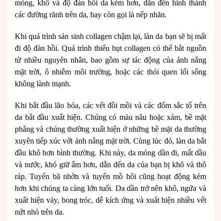
mỏng, khô và độ đàn hồi da kém hơn, dẫn đến hình thành
các đường rãnh trên da, hay còn gọi là nếp nhăn.
Khi quá trình sản sinh collagen chậm lại, làn da bạn sẽ bị mất
đi độ đàn hồi. Quá trình thiếu hụt collagen có thể bắt nguồn
từ nhiều nguyên nhân, bao gồm sự tác động của ánh nắng
mặt trời, ô nhiễm môi trường, hoặc các thói quen lối sống
không lành mạnh.
Khi bắt đầu lão hóa, các vết đồi mồi và các đốm sắc tố trên
da bắt đầu xuất hiện. Chúng có màu nâu hoặc xám, bề mặt
phẳng và chúng thường xuất hiện ở những bề mặt da thường
xuyên tiếp xúc với ánh nắng mặt trời. Cùng lúc đó, làn da bắt
đầu khô hơn bình thường. Khi này, da mỏng dần đi, mất dầu
và nước, khó giữ ẩm hơn, dẫn đến da của bạn bị khô và thô
ráp. Tuyến bã nhờn và tuyến mồ hôi cũng hoạt động kém
hơn khi chúng ta càng lớn tuổi. Da dần trở nên khô, ngứa và
xuất hiện vảy, bong tróc, dễ kích ứng và xuất hiện nhiều vết
nứt nhỏ trên da.