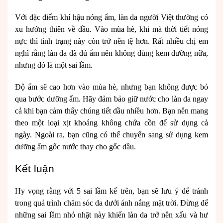
Với đặc điểm khí hậu nóng ẩm, làn da người Việt thường có
xu hướng thiên về dầu. Vào mùa hè, khi mà thời tiết nóng
nực thì tình trạng này còn trở nên tệ hơn. Rất nhiều chị em
nghĩ rằng làn da đã đủ ẩm nên không dùng kem dưỡng nữa,
nhưng đó là một sai lầm.
Độ ẩm sẽ cao hơn vào mùa hè, nhưng bạn không được bỏ
qua bước dưỡng ẩm. Hãy đảm bảo giữ nước cho làn da ngay
cả khi bạn cảm thấy chúng tiết dầu nhiều hơn. Bạn nên mang
theo một loại xịt khoáng không chứa cồn để sử dụng cả
ngày. Ngoài ra, bạn cũng có thể chuyển sang sử dụng kem
dưỡng ẩm gốc nước thay cho gốc dầu.
Kết luận
Hy vọng rằng với 5 sai lầm kể trên, bạn sẽ lưu ý để tránh
trong quá trình chăm sóc da dưới ánh nắng mặt trời. Đừng để
những sai lầm nhỏ nhặt này khiến làn da trở nên xấu và hư