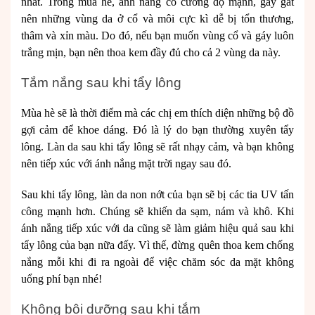
nhất. Trong mùa hè, ánh nắng có cường độ mạnh, gay gắt
nên những vùng da ở cổ và môi cực kì dễ bị tổn thương,
thâm và xỉn màu. Do đó, nếu bạn muốn vùng cổ và gáy luôn
trắng mịn, bạn nên thoa kem đầy đủ cho cả 2 vùng da này.
Tắm nắng sau khi tẩy lông
Mùa hè sẽ là thời điểm mà các chị em thích diện những bộ đồ
gợi cảm để khoe dáng. Đó là lý do bạn thường xuyên tẩy
lông. Làn da sau khi tẩy lông sẽ rất nhạy cảm, và bạn không
nên tiếp xúc với ánh nắng mặt trời ngay sau đó.
Sau khi tẩy lông, làn da non nớt của bạn sẽ bị các tia UV tấn
công mạnh hơn. Chúng sẽ khiến da sạm, nám và khô. Khi
ánh nắng tiếp xúc với da cũng sẽ làm giảm hiệu quả sau khi
tẩy lông của bạn nữa đấy. Vì thế, đừng quên thoa kem chống
nắng mỗi khi đi ra ngoài để việc chăm sóc da mặt không
uổng phí bạn nhé!
Không bôi dưỡng sau khi tắm