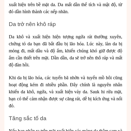
xuất hiện trên bề mặt da. Da mất dần thể tích và mật độ, từ
đó dần hình thành các nếp nhăn.
Da trở nên khô ráp
Da khô và xuất hiện hiện tượng ngứa rát thường xuyên,
chứng tỏ da bạn đã bắt đầu bị lão hóa. Lúc này, làn da bị
mỏng đi, mất dầu và độ ẩm, khiến chúng khó giữ được độ
ẩm cần thiết trên mặt. Dần dần, da sẽ trở nên thô ráp và mất
độ đàn hồi.
Khi da bị lão hóa, các tuyến bã nhờn và tuyến mồ hôi cũng
hoạt động kém đi nhiều phần. Đây chính là nguyên nhân
khiến da khô, ngứa, và xuất hiện vảy da. Sauk hi rửa mặt,
bạn có thể cảm nhận được sự căng rát, dễ bị kích ứng và nổi
đỏ.
Tăng sắc tố da
Nếu bạn nhận ra trên mặt xuất hiện các mảng da thâm sạm và