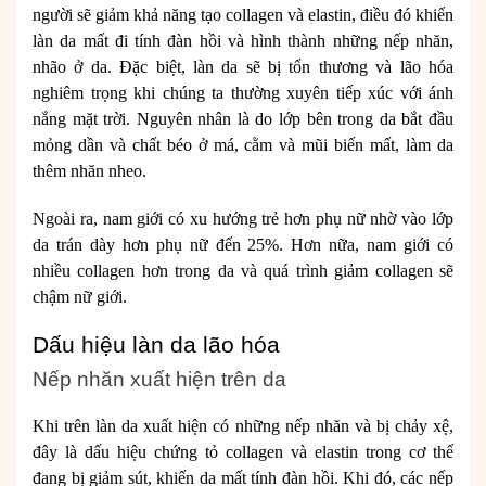
người sẽ giảm khả năng tạo collagen và elastin, điều đó khiến
làn da mất đi tính đàn hồi và hình thành những nếp nhăn,
nhão ở da. Đặc biệt, làn da sẽ bị tổn thương và lão hóa
nghiêm trọng khi chúng ta thường xuyên tiếp xúc với ánh
nắng mặt trời. Nguyên nhân là do lớp bên trong da bắt đầu
mỏng dần và chất béo ở má, cằm và mũi biến mất, làm da
thêm nhăn nheo.
Ngoài ra, nam giới có xu hướng trẻ hơn phụ nữ nhờ vào lớp
da trán dày hơn phụ nữ đến 25%. Hơn nữa, nam giới có
nhiều collagen hơn trong da và quá trình giảm collagen sẽ
chậm nữ giới.
Dấu hiệu làn da lão hóa
Nếp nhăn xuất hiện trên da
Khi trên làn da xuất hiện có những nếp nhăn và bị chảy xệ,
đây là dấu hiệu chứng tỏ collagen và elastin trong cơ thể
đang bị giảm sút, khiến da mất tính đàn hồi. Khi đó, các nếp