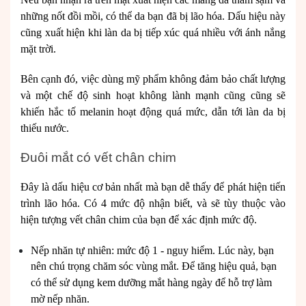
những nốt đồi mồi, có thể da bạn đã bị lão hóa. Dấu hiệu này
cũng xuất hiện khi làn da bị tiếp xúc quá nhiều với ánh nắng
mặt trời.
Bên cạnh đó, việc dùng mỹ phẩm không đảm bảo chất lượng
và một chế độ sinh hoạt không lành mạnh cũng cũng sẽ
khiến hắc tố melanin hoạt động quá mức, dẫn tới làn da bị
thiếu nước.
Đuôi mắt có vết chân chim
Đây là dấu hiệu cơ bản nhất mà bạn dễ thấy để phát hiện tiến
trình lão hóa. Có 4 mức độ nhận biết, và sẽ tùy thuộc vào
hiện tượng vết chân chim của bạn để xác định mức độ.
Nếp nhăn tự nhiên: mức độ 1 - nguy hiểm. Lúc này, bạn
nên chú trọng chăm sóc vùng mắt. Để tăng hiệu quả, bạn
có thể sử dụng kem dưỡng mắt hàng ngày để hỗ trợ làm
mờ nếp nhăn.