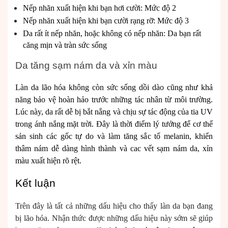
Nếp nhăn xuất hiện khi bạn hơi cười: Mức độ 2
Nếp nhăn xuất hiện khi bạn cười rạng rỡ: Mức độ 3
Da rất ít nếp nhăn, hoặc không có nếp nhăn: Da bạn rất
căng mịn và tràn sức sống
Da tăng sạm nám da và xỉn màu
Làn da lão hóa không còn sức sống dồi dào cũng như khả
năng bảo vệ hoàn hảo trước những tác nhân từ môi trường.
Lúc này, da rất dễ bị bắt nắng và chịu sự tác động của tia UV
trong ánh nắng mặt trời. Đây là thời điểm lý tưởng để cơ thể
sản sinh các gốc tự do và làm tăng sắc tố melanin, khiến
thâm nám dễ dàng hình thành và cac vết sạm nám da, xỉn
màu xuất hiện rõ rệt.
Kết luận
Trên đây là tất cả những dấu hiệu cho thấy làn da bạn đang
bị lão hóa. Nhận thức được những dấu hiệu này sớm sẽ giúp