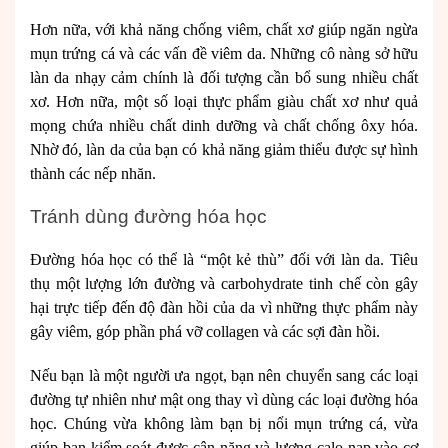
Hơn nữa, với khả năng chống viêm, chất xơ giúp ngăn ngừa
mụn trứng cá và các vấn đề viêm da. Những cô nàng sở hữu
làn da nhạy cảm chính là đối tượng cần bổ sung nhiều chất
xơ. Hơn nữa, một số loại thực phẩm giàu chất xơ như quả
mọng chứa nhiều chất dinh dưỡng và chất chống ôxy hóa.
Nhờ đó, làn da của bạn có khả năng giảm thiểu được sự hình
thành các nếp nhăn.
Tránh dùng đường hóa học
Đường hóa học có thể là “một kẻ thù” đối với làn da. Tiêu
thụ một lượng lớn đường và carbohydrate tinh chế còn gây
hại trực tiếp đến độ đàn hồi của da vì những thực phẩm này
gây viêm, góp phần phá vỡ collagen và các sợi đàn hồi.
Nếu bạn là một người ưa ngọt, bạn nên chuyển sang các loại
đường tự nhiên như mật ong thay vì dùng các loại đường hóa
học. Chúng vừa không làm bạn bị nổi mụn trứng cá, vừa
giúp bạn kiểm soát được cân nặng và lượng calo nạp vào cơ