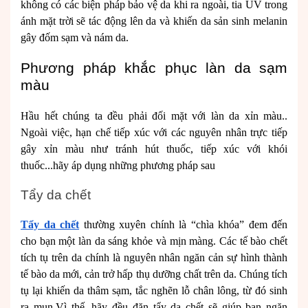
không có các biện pháp bảo vệ da khi ra ngoài, tia UV trong
ánh mặt trời sẽ tác động lên da và khiến da sản sinh melanin
gây đốm sạm và nám da.
Phương pháp khắc phục làn da sạm
màu
Hầu hết chúng ta đều phải đối mặt với làn da xỉn màu..
Ngoài việc, hạn chế tiếp xúc với các nguyên nhân trực tiếp
gây xỉn màu như tránh hút thuốc, tiếp xúc với khói
thuốc...hãy áp dụng những phương pháp sau
Tẩy da chết
Tẩy da chết
thường xuyên chính là “chìa khóa” đem đến
cho bạn một làn da sáng khỏe và mịn màng. Các tế bào chết
tích tụ trên da chính là nguyên nhân ngăn cản sự hình thành
tế bào da mới, cản trở hấp thụ dưỡng chất trên da. Chúng tích
tụ lại khiến da thâm sạm, tắc nghẽn lỗ chân lông, từ đó sinh
ra mụn.Vì thế, hãy đều đặn tẩy da chết sẽ giúp bạn ngăn