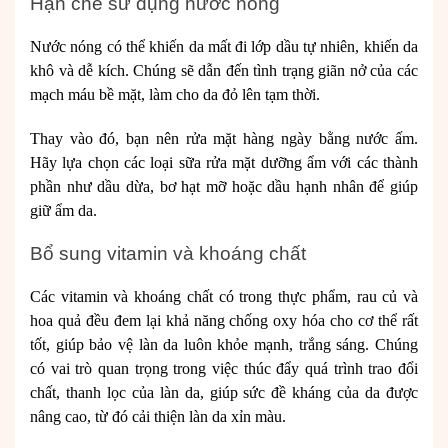
Hạn chế sử dụng nước nóng
Nước nóng có thể khiến da mất đi lớp dầu tự nhiên, khiến da
khô và dễ kích. Chúng sẽ dẫn đến tình trạng giãn nở của các
mạch máu bề mặt, làm cho da đỏ lên tạm thời.
Thay vào đó, bạn nên rửa mặt hàng ngày bằng nước ấm.
Hãy lựa chọn các loại sữa rửa mặt dưỡng ẩm với các thành
phần như dầu dừa, bơ hạt mỡ hoặc dầu hạnh nhân để giúp
giữ ẩm da.
Bổ sung vitamin và khoáng chất
Các vitamin và khoáng chất có trong thực phẩm, rau củ và
hoa quả đều đem lại khả năng chống oxy hóa cho cơ thể rất
tốt, giúp bảo vệ làn da luôn khỏe mạnh, trắng sáng. Chúng
có vai trò quan trọng trong việc thúc đẩy quá trình trao đổi
chất, thanh lọc của làn da, giúp sức đề kháng của da được
nâng cao, từ đó cải thiện làn da xỉn màu.