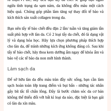
ngừa tình trạng da sạm nám, da không đều màu một cách
hiệu quả. Chúng góp phần làm tăng sự thay đổi tế bào và
kích thích sản xuất collagen trong da.
Bạn nên tẩy tế bào chết đều đặn 2 lần/ tuần và tăng giảm tần
suất phù hợp với làn da. Có 2 loại tẩy da chết, đó là dạng vật
lý và dạng hóa học. Hãy lựa chọn phương pháp thích hợp
cho làn da, để tránh những kích ứng không đáng có. Sau khi
tẩy tế bào chết, hãy thoa kem dưỡng ẩm ngay để khóa ẩm và
bảo vệ các tế bào da non mới hình thành.
Làm sạch da
Để sở hữu làn da đều màu tràn đầy sức sống, bạn cần làm
sạch hoàn toàn lớp trang điểm và bụi bẩn - những tác nhân
gây bít tắc lỗ chân lông. Đây là bước chăm sóc da cơ bản
không thể thiếu đối với bất kì loại da nào, đặc biệt là bạn gái
có làn da xỉn màu.