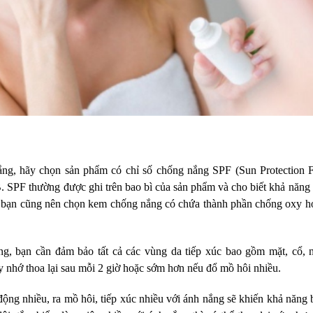
g, hãy chọn sản phẩm có chỉ số chống nắng SPF (Sun Protection F
SPF thường được ghi trên bao bì của sản phẩm và cho biết khả năng 
 bạn cũng nên chọn kem chống nắng có chứa thành phần chống oxy hó
g, bạn cần đảm bảo tất cả các vùng da tiếp xúc bao gồm mặt, cổ, 
 nhớ thoa lại sau mỗi 2 giờ hoặc sớm hơn nếu đổ mồ hôi nhiều.
động nhiều, ra mồ hôi, tiếp xúc nhiều với ánh nắng sẽ khiến khả năng