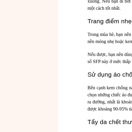
xuống. Nếu bạn đi bơi l
một cách tốt nhất.
Trang điểm nh
Trong mùa hè, bạn nên 
nền mỏng nhẹ hoặc kem 
Nếu được, bạn nên dùng
số SFP này ở mức thấp 
Sử dụng áo ch
Bên cạnh kem chống n
chọn những chiếc áo đượ
ra đường, nhất là kho
được khoảng 90-95% tia
Tẩy da chết th