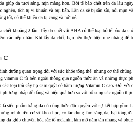
óa giúp da tươi sáng, mịn màng hơn. Bởi tế bào chết trên da lâu ngà
ắc nghẽn, tích tụ vi khuẩn và bụi bẩn. Làn da sẽ bị sần sùi, nổi mụn v
ng tốt, có thể khiến da bị căng và nứt nẻ.
a chết khoảng 2 lần. Tẩy da chết với AHA có thể loại bỏ tế bào da chế
ềm các nếp nhăn. Khi tẩy da chết, bạn nên thực hiện nhẹ nhàng để t
n C
dinh dưỡng quan trọng đối với sức khỏe tổng thể, nhưng cơ thể chúng 
ng vitamin C từ bên ngoài thông qua nguồn thức ăn và những thực p
 các loại trái cây họ cam quýt có hàm lượng Vitamin C cao. Đối với 
ột phương pháp dễ dàng và hiệu quả hơn so với bổ sung các nguồn thự
C là siêu phẩm trắng da có công thức độc quyền với sự kết hợp gồm L
hứng minh trên cơ sở khoa học, có tác dụng làm sáng da, bật tông rõ 
áng da giúp chuyển hóa sắc tố melanin, làm mờ nám tàn nhang và phục 