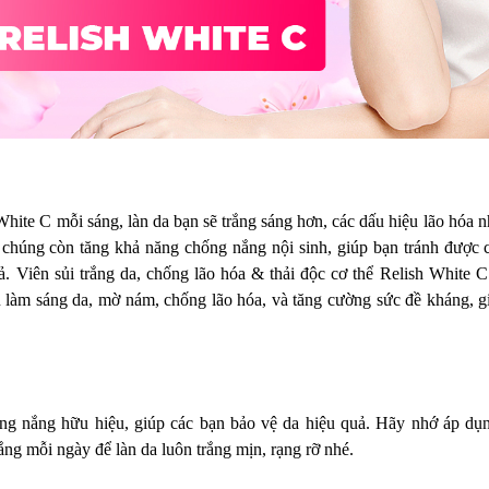
White C mỗi sáng, làn da bạn sẽ trắng sáng hơn, các dấu hiệu lão hóa 
a, chúng còn tăng khả năng chống nắng nội sinh, giúp bạn tránh được c
. Viên sủi trắng da, chống lão hóa & thải độc cơ thể Relish White
ầu làm sáng da, mờ nám, chống lão hóa, và tăng cường sức đề kháng, gi
ống nắng hữu hiệu, giúp các bạn bảo vệ da hiệu quả. Hãy nhớ áp dụn
ng mỗi ngày để làn da luôn trắng mịn, rạng rỡ nhé.