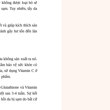
y không được loại bỏ sẽ
à sạm. Tuy nhiên, tẩy da
t và giúp kích thích sản
ránh gây hư tổn đến làn
ta không sản xuất ra nó.
hẩm bảo vệ sức khỏe có
da, sử dụng Vitamin C ở
c phẩm.
-Glutathione và Vitamin
rệt sau 3-4 tuần. Sự kết
hồi da bị sạm do bất cứ