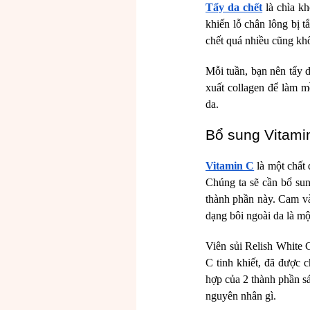
Tẩy da chết
là chìa kh
khiến lỗ chân lông bị t
chết quá nhiều cũng khô
Mỗi tuần, bạn nên tẩy d
xuất collagen để làm m
da.
Bổ sung Vitami
Vitamin C
là một chất 
Chúng ta sẽ cần bổ su
thành phần này. Cam và
dạng bôi ngoài da là m
Viên sủi Relish White 
C tinh khiết, đã được c
hợp của 2 thành phần s
nguyên nhân gì.