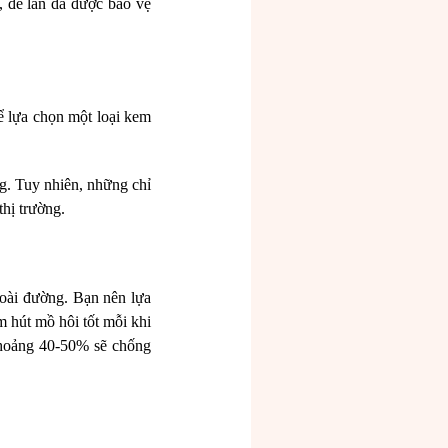
n, để làn da được bảo vệ
ể lựa chọn một loại kem
g. Tuy nhiên, những chỉ
thị trường.
goài đường. Bạn nên lựa
m hút mồ hôi tốt mỗi khi
khoảng 40-50% sẽ chống