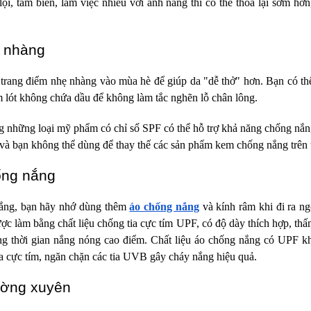
ội, tắm biển, làm việc nhiều với ánh nắng thì có thể thoa lại sớm hơ
ẹ nhàng
trang điểm nhẹ nhàng vào mùa hè để giúp da "dễ thở" hơn. Bạn có th
lót không chứa dầu để không làm tắc nghẽn lỗ chân lông.
 những loại mỹ phẩm có chỉ số SPF có thể hỗ trợ khả năng chống nắn
và bạn không thể dùng để thay thế các sản phẩm kem chống nắng trên 
ống nắng
ắng, bạn hãy nhớ dùng thêm
áo chống nắng
và kính râm khi đi ra n
c làm bằng chất liệu chống tia cực tím UPF, có độ dày thích hợp, thấ
ảng thời gian nắng nóng cao điểm. Chất liệu áo chống nắng có UPF 
 cực tím, ngăn chặn các tia UVB gây cháy nắng hiệu quả.
ường xuyên