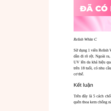
Relish White C
Sử dụng 1 viên Relish 
dần đi rõ rệt. Ngoài r
UV lên da khá hiệu quả
trên 18 tuổi, có nhu c
cơ thể.
Kết luận
Trên đây là 5 cách ch
quên thoa kem chống nắ