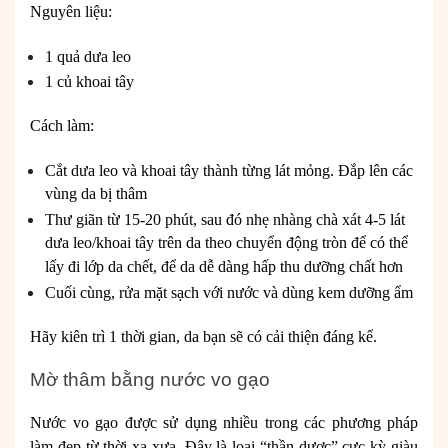
Nguyên liệu:
1 quả dưa leo
1 củ khoai tây
Cách làm:
Cắt dưa leo và khoai tây thành từng lát mỏng. Đắp lên các
vùng da bị thâm
Thư giãn từ 15-20 phút, sau đó nhẹ nhàng chà xát 4-5 lát
dưa leo/khoai tây trên da theo chuyển động tròn để có thể
lấy đi lớp da chết, để da dễ dàng hấp thu dưỡng chất hơn
Cuối cùng,
rửa mặt sạch
với nước và dùng
kem dưỡng ẩm
Hãy kiên trì 1 thời gian, da bạn sẽ có cải thiện đáng kể.
Mờ thâm bằng nước vo gạo
Nước vo gạo được sử dụng nhiều trong các phương pháp
làm đẹp từ thời xa xưa. Đây là loại “thần dược” cực kỳ giàu