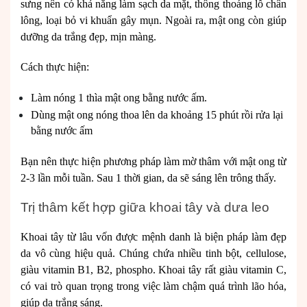
sưng nên có khả năng làm sạch da mặt,
thông thoáng lỗ chân
lông
, loại bỏ vi khuẩn gây mụn. Ngoài ra, mật ong còn giúp
dưỡng da trắng đẹp, mịn màng.
Cách thực hiện:
Làm nóng 1 thìa mật ong bằng nước ấm.
Dùng mật ong nóng thoa lên da khoảng 15 phút rồi rửa lại
bằng nước ấm
Bạn nên thực hiện phương pháp làm mờ thâm với mật ong từ
2-3 lần mỗi tuần. Sau 1 thời gian, da sẽ sáng lên trông thấy.
Trị thâm kết hợp giữa khoai tây và dưa leo
Khoai tây từ lâu vốn được mệnh danh là biện pháp làm đẹp
da vô cùng hiệu quả. Chúng chứa nhiều tinh bột, cellulose,
giàu vitamin B1, B2, phospho. Khoai tây rất giàu vitamin C,
có vai trò quan trọng trong việc làm chậm quá trình lão hóa,
giúp da trắng sáng.