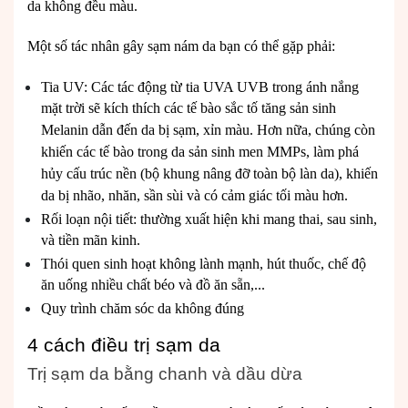
da không đều màu.
Một số tác nhân gây sạm nám da bạn có thể gặp phải:
Tia UV: Các tác động từ tia UVA UVB trong ánh nắng
mặt trời sẽ kích thích các tế bào sắc tố tăng sản sinh
Melanin dẫn đến da bị sạm, xỉn màu. Hơn nữa, chúng còn
khiến các tế bào trong da sản sinh men MMPs, làm phá
hủy cấu trúc nền (bộ khung nâng đỡ toàn bộ làn da), khiến
da bị nhão, nhăn, sần sùi và có cảm giác tối màu hơn.
Rối loạn nội tiết: thường xuất hiện khi mang thai, sau sinh,
và tiền mãn kinh.
Thói quen sinh hoạt không lành mạnh, hút thuốc, chế độ
ăn uống nhiều chất béo và đồ ăn sẵn,...
Quy trình chăm sóc da không đúng
4 cách điều trị sạm da
Trị sạm da bằng chanh và dầu dừa