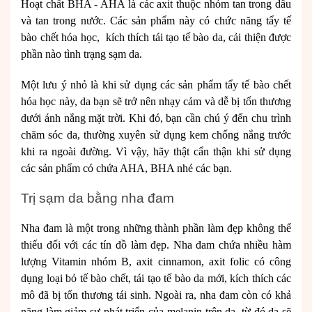
Hoạt chất BHA - AHA là các axit thuộc nhóm tan trong dầu
và tan trong nước. Các sản phẩm này có chức năng tẩy tế
bào chết hóa học, kích thích tái tạo tế bào da, cải thiện được
phần nào tình trạng sạm da.
Một lưu ý nhỏ là khi sử dụng các sản phẩm tẩy tế bào chết
hóa học này, da bạn sẽ trở nên nhạy cảm và dễ bị tổn thương
dưới ánh nắng mặt trời. Khi đó, bạn cần chú ý đến chu trình
chăm sóc da, thường xuyên sử dụng kem chống nắng trước
khi ra ngoài đường. Vì vậy, hãy thật cẩn thận khi sử dụng
các sản phẩm có chứa AHA, BHA nhé các bạn.
Trị sạm da bằng nha đam
Nha đam là một trong những thành phần làm đẹp không thể
thiếu đối với các tín đồ làm đẹp. Nha đam chứa nhiều hàm
lượng Vitamin nhóm B,
axit cinnamon, axit folic có công
dụng loại bỏ tế bào chết, tái tạo tế bào da mới, kích thích các
mô đã bị tổn thương tái sinh. Ngoài ra, nha đam còn có khả
năng làm giảm sự phát triển của melanin trên da, từ đó da sẽ