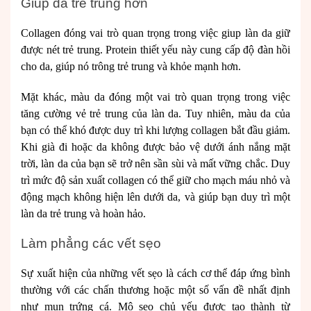
Giúp da trẻ trung hơn
Collagen đóng vai trò quan trọng trong việc giup làn da giữ
được nét trẻ trung. Protein thiết yếu này cung cấp độ đàn hồi
cho da, giúp nó trông trẻ trung và khỏe mạnh hơn.
Mặt khác, màu da đóng một vai trò quan trọng trong việc
tăng cường vẻ trẻ trung của làn da. Tuy nhiên, màu da của
bạn có thể khó được duy trì khi lượng collagen bắt đầu giảm.
Khi già đi hoặc da không được bảo vệ dưới ánh nắng mặt
trời, làn da của bạn sẽ trở nên sần sùi và mất vững chắc. Duy
trì mức độ sản xuất collagen có thể giữ cho mạch máu nhỏ và
động mạch không hiện lên dưới da, và giúp bạn duy trì một
làn da trẻ trung và hoàn hảo.
Làm phẳng các vết sẹo
Sự xuất hiện của những vết sẹo là cách cơ thể đáp ứng bình
thường với các chấn thương hoặc một số vấn đề nhất định
như mụn trứng cá. Mô sẹo chủ yếu được tạo thành từ