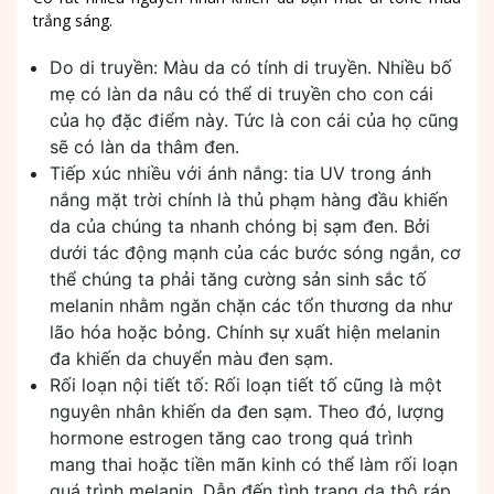
trắng sáng.
Do di truyền: Màu da có tính di truyền. Nhiều bố
mẹ có làn da nâu có thể di truyền cho con cái
của họ đặc điểm này. Tức là con cái của họ cũng
sẽ có làn da thâm đen.
Tiếp xúc nhiều với ánh nắng: tia UV trong ánh
nắng mặt trời chính là thủ phạm hàng đầu khiến
da của chúng ta nhanh chóng bị sạm đen. Bởi
dưới tác động mạnh của các bước sóng ngắn, cơ
thể chúng ta phải tăng cường sản sinh sắc tố
melanin nhằm ngăn chặn các tổn thương da như
lão hóa hoặc bỏng. Chính sự xuất hiện melanin
đa khiến da chuyển màu đen sạm.
Rối loạn nội tiết tố: Rối loạn tiết tố cũng là một
nguyên nhân khiến da đen sạm. Theo đó, lượng
hormone estrogen tăng cao trong quá trình
mang thai hoặc tiền mãn kinh có thể làm rối loạn
quá trình melanin. Dẫn đến tình trạng da thô ráp