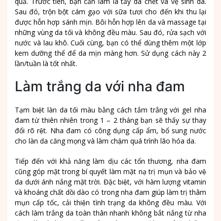
quả. Trước tiên, bạn cần làm là tẩy da chết và vệ sinh da.
Sau đó, trộn bột cám gạo với sữa tươi cho đến khi thu lại
được hỗn hợp sánh mịn. Bôi hỗn hợp lên da và massage tại
những vùng da tối và không đều màu. Sau đó, rửa sạch với
nước và lau khô. Cuối cùng, bạn có thể dùng thêm một lớp
kem dưỡng thể để da mịn màng hơn. Sử dụng cách này 2
lần/tuần là tốt nhất.
Làm trắng da với nha đam
Tạm biệt làn da tối màu bằng cách tắm trắng với gel nha
đam từ thiên nhiên trong 1 – 2 tháng bạn sẽ thấy sự thay
đổi rõ rệt. Nha đam có công dụng cấp ẩm, bổ sung nước
cho làn da căng mọng và làm chậm quá trình lão hóa da.
Tiếp đến với khả năng làm dịu các tổn thương, nha đam
cũng góp mặt trong bí quyết làm mặt nạ trị mụn và bảo vệ
da dưới ánh nắng mặt trời. Đặc biệt, với hàm lượng vitamin
và khoáng chất dồi dào có trong nha đam giúp làm trị thâm
mụn cấp tốc, cải thiện tình trạng da không đều màu. Với
cách làm trắng da toàn thân nhanh không bắt nắng từ nha