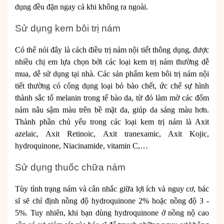
dụng đều đặn ngay cả khi không ra ngoài.
Sử dụng kem bôi trị nám
Có thể nói đây là cách điều trị nám nội tiết thông dụng, được
nhiều chị em lựa chọn bởi các loại kem trị nám thường dễ
mua, dễ sử dụng tại nhà. Các sản phẩm kem bôi trị nám nội
tiết thường có công dụng loại bỏ bào chết, ức chế sự hình
thành sắc tố melanin trong tế bào da, từ đó làm mờ các đốm
nám nâu sậm màu trên bề mặt da, giúp da sáng màu hơn.
Thành phần chủ yếu trong các loại kem trị nám là Axit
azelaic, Axit Retinoic, Axit tranexamic, Axit Kojic,
hydroquinone, Niacinamide, vitamin C,…
Sử dụng thuốc chữa nám
Tùy tình trạng nám và cân nhắc giữa lợi ích và nguy cơ, bác
sĩ sẽ chỉ định nồng độ hydroquinone 2% hoặc nồng độ 3 -
5%. Tuy nhiên, khi bạn dùng hydroquinone ở nồng nộ cao