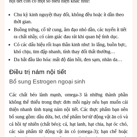
nội tiết còn có một số biểu hiện khác như:
Chu kỳ kinh nguyệt thay đổi, không đều hoặc ít dần theo
thời gian.
Buồng trứng, cổ tử cung, âm đạo nhỏ dần, các tuyến ít tiết
ra chất nhầy, có cảm giác đau rát khi quan hệ tình dục.
Có các dấu hiệu rối loạn thần kinh như: lo lắng, buồn bực,
khó chịu, tim đập nhanh, tính thay đổi thất thường…
Da bắt đầu lão hóa: mất độ đàn hồi, đen sạm, nhăn da…
Điều trị nám nội tiết
Bổ sung Estrogen ngoại sinh
Các chất béo lành mạnh, omega-3 là những thành phần
không thể thiếu trong thực đơn mỗi ngày nếu bạn muốn cải
thiện nhanh tình trạng nám nội tiết. Các thực phẩm bạn nên
bổ sung gồm: dầu dừa, bơ, chế phẩm bơ từ động vật ăn cỏ và
cá hồi tự nhiên (chất béo); cá, hạt lanh, hạt chia, hạt óc chó,
các sản phẩm từ động vật ăn cỏ (omega-3); hạn chế hoặc