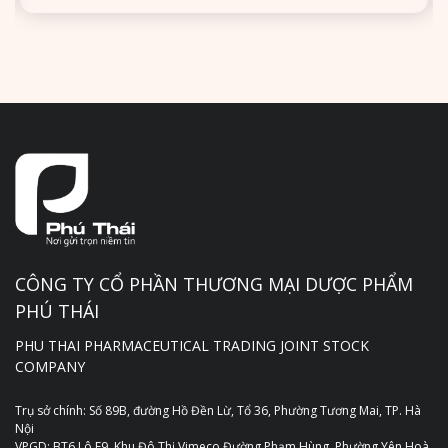
CÔNG TY CỔ PHẦN THƯƠNG MẠI DƯỢC PHẨM
PHÚ THÁI
PHU THAI PHARMACEUTICAL TRADING JOINT STOCK
COMPANY
Trụ sở chính: Số 89B, đường Hồ Đền Lừ, Tổ 36, Phường Tương Mai, TP. Hà
Nội
VPGD: BT6 Lô E9, Khu Đô Thị Vimeco Đường Phạm Hùng, Phường Yên Hoà,